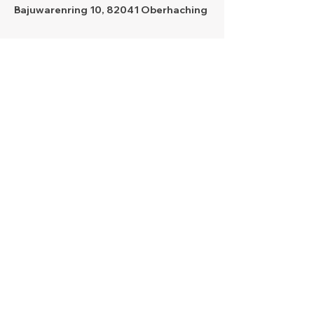
Bajuwarenring 10, 82041 Oberhaching
Kontakt
Telefon
0172 - 17 48 48 4
E-Mail-Adresse