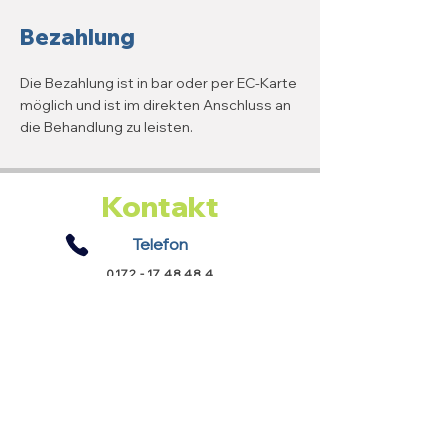
Bezahlung
Die Bezahlung ist in bar oder per EC-Karte
möglich und ist im direkten Anschluss an
die Behandlung zu leisten.
Kontakt
Telefon
0172 - 17 48 48 4
E-Mail-Adresse
termin@tierarztpraxis-staschen.de
Sprechzeiten
Mo. bis Fr.:
9.00 - 12.00
Uhr
14.00 - 17.00
Uhr