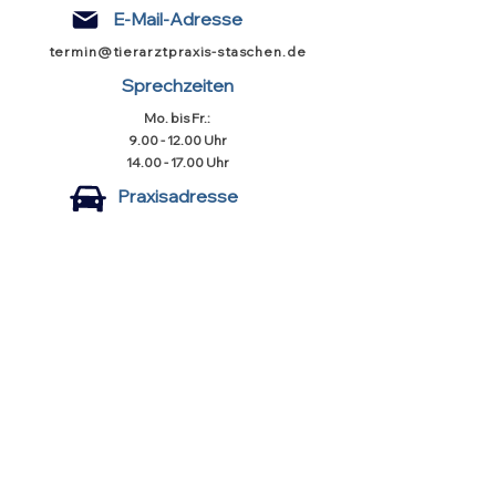
E-Mail-Adresse
termin@tierarztpraxis-staschen.de
Sprechzeiten
Mo. bis Fr.:
9.00 - 12.00
Uhr
14.00 - 17.00
Uhr
Praxisadresse
Gassenäcker 11
82269 Geltendorf
(keine stationäre Praxis)